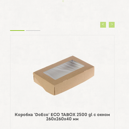
Коробка 'DoEco' ECO TABOX 2500 gl с окном
260х260х40 мм
Капх