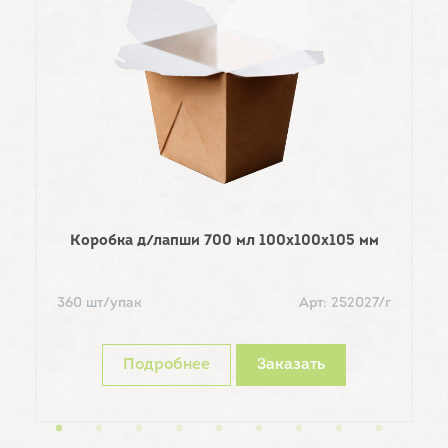
Коробка д/лапши 700 мл 100х100х105 мм
2
360 шт/упак
Арт: 252027/г
Подробнее
Заказать