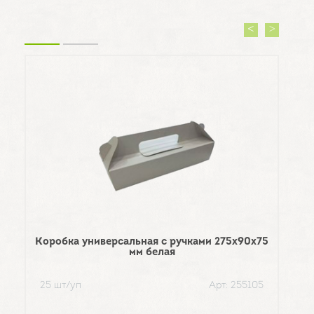
Коробка универсальная с ручками 275х90х75
мм белая
Упа
25 шт/уп
Арт: 255105
3 шт