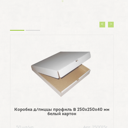
Коробка д/пиццы профиль B 250х250х40 мм
белый картон
Коро
50 шт/уп
Арт: 250015г