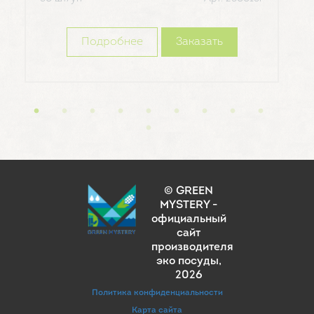
250
Подробнее
Заказать
© GREEN
MYSTERY -
официальный
сайт
производителя
эко посуды
,
2026
Политика конфиденциальности
Карта сайта