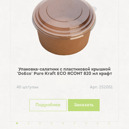
6
Упаковка-салатник с пластиковой крышкой
'DoEco' Pure Kraft ECO RCONT 820 мл крафт
40 шт/упак
Арт: 252051
Подробнее
Заказать