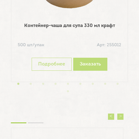
Контейнер-чаша для супа 330 мл крафт
К
500 шт/упак
Арт: 255012
5
Подробнее
Заказать