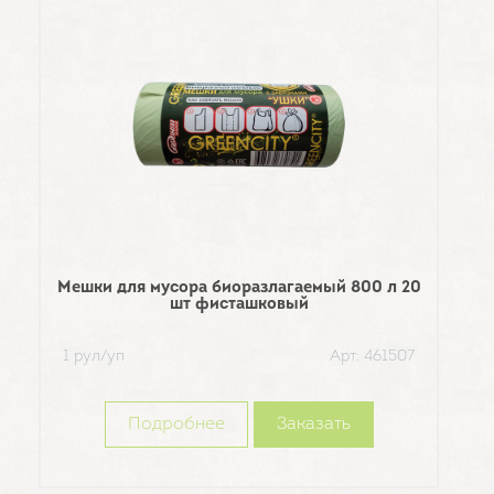
Мешк
1 ру
Мешки для мусора биоразлагаемый 800 л 20
шт фисташковый
1 рул/уп
Арт: 461507
Подробнее
Заказать