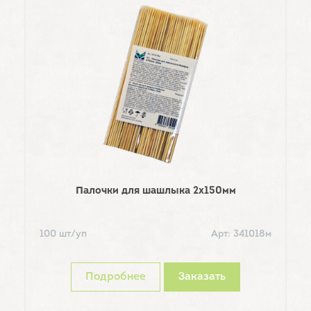
Палочки для шашлыка 2x150мм
Та
100 шт/уп
Арт: 341018м
5
Подробнее
Заказать