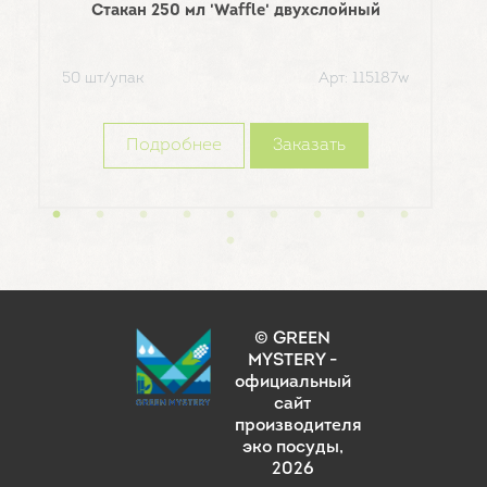
Стакан 250 мл 'Waffle' двухслойный
50 шт/упак
Арт: 115187w
Подробнее
Заказать
© GREEN
MYSTERY -
официальный
сайт
производителя
эко посуды
,
2026