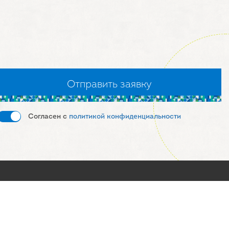
Согласен с
политикой конфиденциальности
ормация
Московская область, г.
с
Долгопрудный,
Промышленный проезд, 10
лог
8 (800) 550-17-50
8 (495) 935-71-63