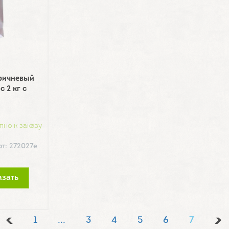
ричневый
 2 кг с
пно к заказу
рт: 272027е
азать
1
...
3
4
5
6
7