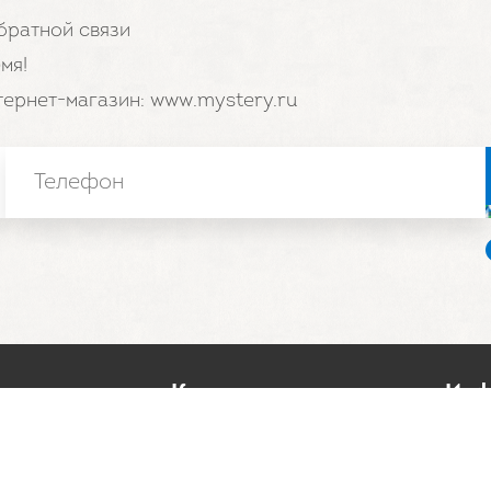
братной связи
мя!
тернет-магазин: www.mystery.ru
Каталог
Инф
Тарелки
О на
Упаковка
Ката