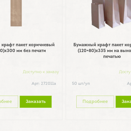
крафт пакет коричневый
Бумажный крафт пакет ко
0)х300 мм без печати
(120+80)х335 мм на вынос
печатью
Доступно к заказу
Досту
Арт: 272011а
50 шт/уп
А
обнее
Заказать
Подробнее
Зак