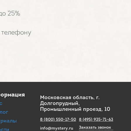
 до 25%
о телефону
ормация
Московская область, г.
с
Долгопрудный,
Промышленный проезд, 10
лог
8 (800) 550-17-50
8 (495) 935-71-63
ериалы
Заказать звонок
info@mystery.ru
ости