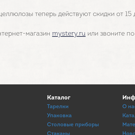
целлюлозы теперь действуют скидки от 15
нтернет-магазин
mystery.ru
или звоните п
Каталог
Инф
Тарелки
О на
Упаковка
Ката
Столовые приборы
Мат
Стаканы
Нов