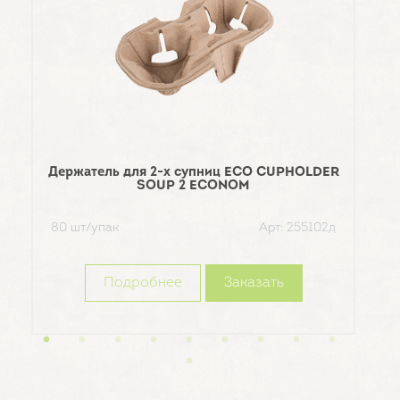
Держатель для 2-х супниц ECO CUPHOLDER
Кор
SOUP 2 ECONOM
80 шт/упак
Арт: 255102д
50 ш
Подробнее
Заказать