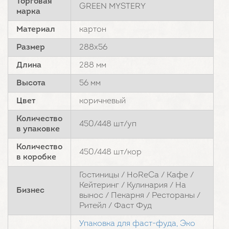
Торговая
GREEN MYSTERY
марка
Материал
картон
Размер
288х56
Длина
288 мм
Высота
56 мм
Цвет
коричневый
Количество
450/448 шт/уп
в упаковке
Количество
450/448 шт/кор
в коробке
Гостиницы / HoReCa / Кафе /
Кейтеринг / Кулинария / На
Бизнес
вынос / Пекарня / Рестораны /
Ритейл / Фаст Фуд
Упаковка для фаст-фуда,
Эко