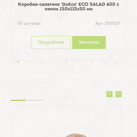
Коробка-салатник 'DoEco' ECO SALAD 600 с
окном 150х115х50 мм
5
50 шт/упак
Арт: 255027
Подробнее
Заказать