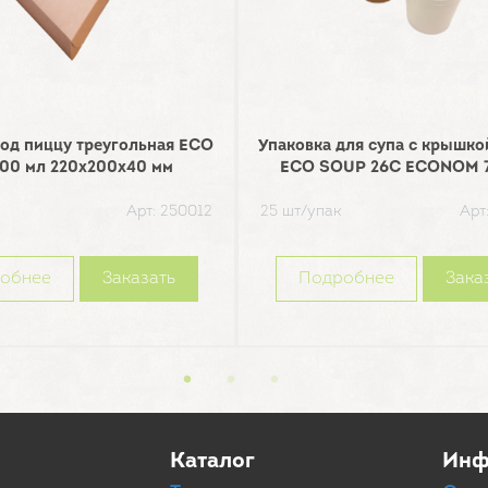
од пиццу треугольная ECO
Упаковка для супа с крышко
800 мл 220х200х40 мм
ECO SOUP 26C ECONOM 7
Арт: 250012
25 шт/упак
Арт
обнее
Заказать
Подробнее
Зака
Каталог
Инф