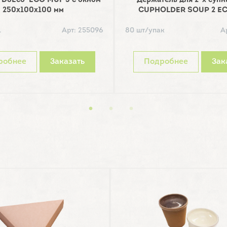
'DoEco' ECO MUF 3 с окном
Держатель для 2-х суп
250х100х100 мм
CUPHOLDER SOUP 2 E
.
Арт: 255096
80 шт/упак
А
робнее
Заказать
Подробнее
Зак