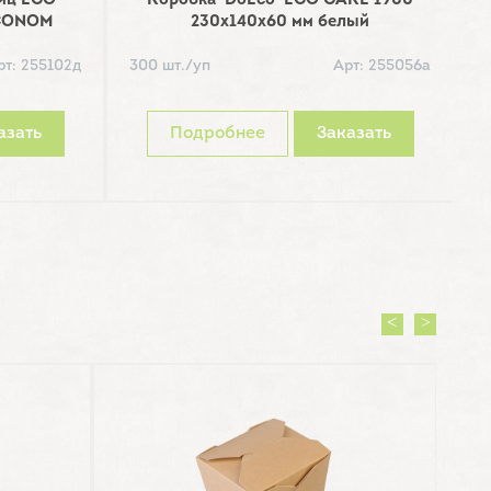
ниц ECO
Коробка 'DoEco' ECO CAKE 1900
К
CONOM
230х140х60 мм белый
рт: 255102д
300 шт./уп
Арт: 255056а
5
азать
Подробнее
Заказать