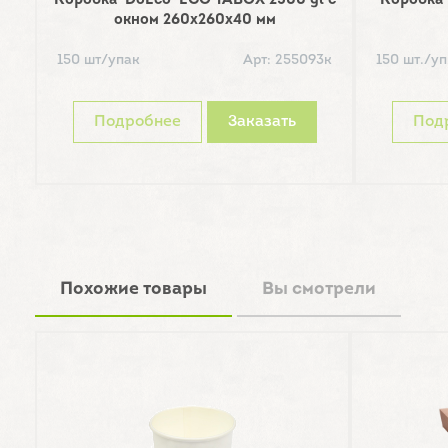
Коробка 'DoEco' ECO TABOX 2500 gl с
Коробка 
окном 260х260х40 мм
150 шт/упак
Арт: 255093к
150 шт./уп
Подробнее
Заказать
Под
Похожие товары
Вы смотрели