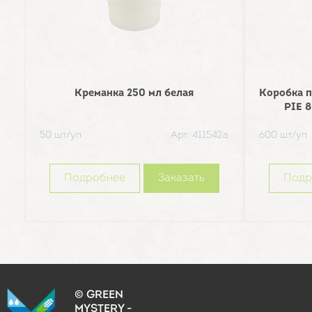
Креманка 250 мл белая
Коробка п
PIE 
50 шт/уп
Арт: 411542а
600 шт/уп
Подробнее
Заказать
Подр
© GREEN
MYSTERY -