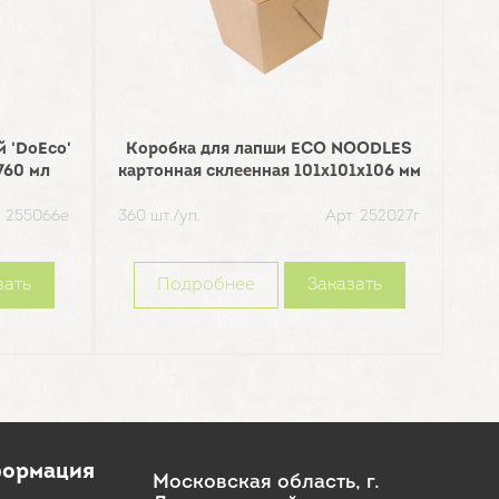
й 'DoEco'
Коробка для лапши ECO NOODLES
Лото
60 мл
картонная склеенная 101х101х106 мм
E
: 255066е
360 шт./уп.
Арт: 252027г
300
зать
Подробнее
Заказать
ормация
Московская область, г.