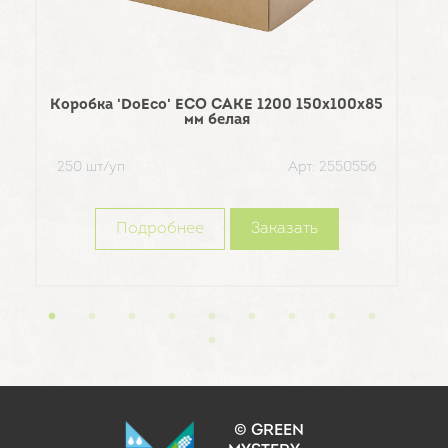
Коробка 'DoEco' ECO CAKE 1200 150х100х85
Уп
мм белая
250 шт/уп
Арт: 255055б
50 
Подробнее
Заказать
© GREEN