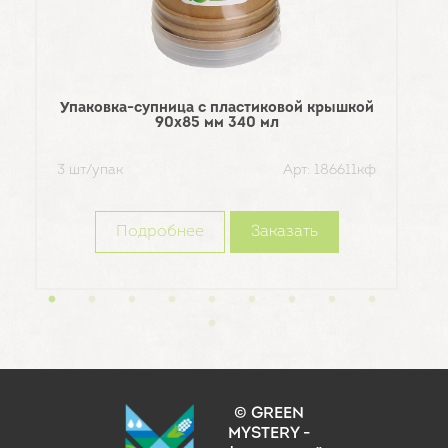
Упа
300 
Упаковка-супница с пластиковой крышкой
90х85 мм 340 мл
3 шт/упак
Арт: 186611кф
Подробнее
Заказать
© GREEN
MYSTERY -