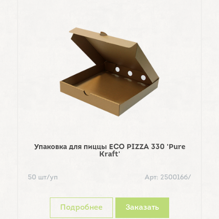
Упаковка для пиццы ECO PIZZA 330 'Pure
Kraft'
3
50 шт/уп
Арт: 250016б/
Подробнее
Заказать