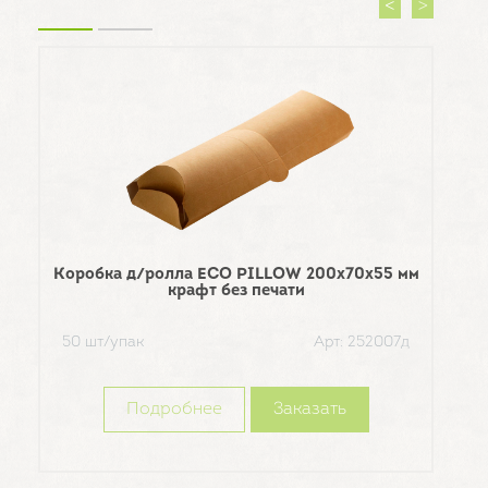
Коробка д/ролла ECO PILLOW 200х70х55 мм
крафт без печати
50 шт/упак
Арт: 252007д
Ко
Подробнее
Заказать
360