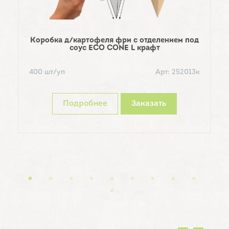
Коробка д/картофеля фри с отделением под
соус ECO CONE L крафт
6
400 шт/уп
Арт: 252013к
Подробнее
Заказать