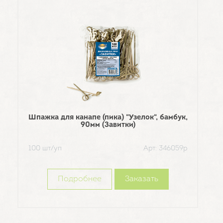
Шпажка для канапе (пика) "Узелок", бамбук,
90мм (Завитки)
Тру
100 шт/уп
Арт: 346059р
т
250
Подробнее
Заказать