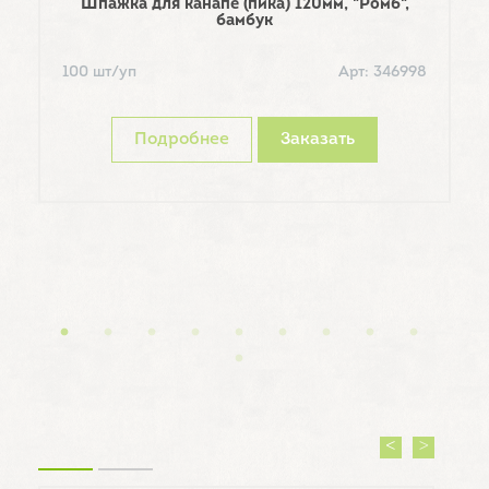
Шпажка для канапе (пика) 120мм, "Ромб",
бамбук
100 шт/уп
Арт: 346998
1
Подробнее
Заказать