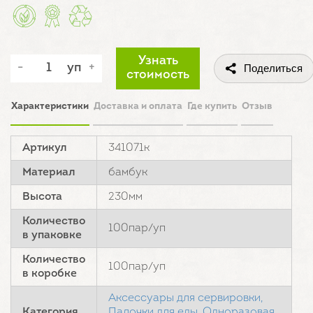
Узнать
уп
Поделиться
стоимость
Характеристики
Доставка и оплата
Где купить
Отзыв
Артикул
341071к
Материал
бамбук
Высота
230мм
Количество
100пар/уп
в упаковке
Количество
100пар/уп
в коробке
Аксессуары для сервировки,
Категория
Палочки для еды,
Одноразовая