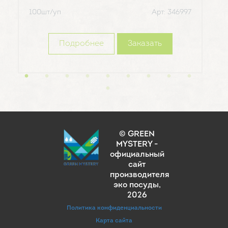
100шт/уп
Арт: 346997
100 
Подробнее
Заказать
© GREEN
MYSTERY -
официальный
сайт
производителя
эко посуды
,
2026
Политика конфиденциальности
Карта сайта