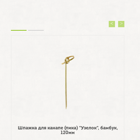
Шпажка для канапе (пика) "Узелок", бамбук,
Шпа
120мм