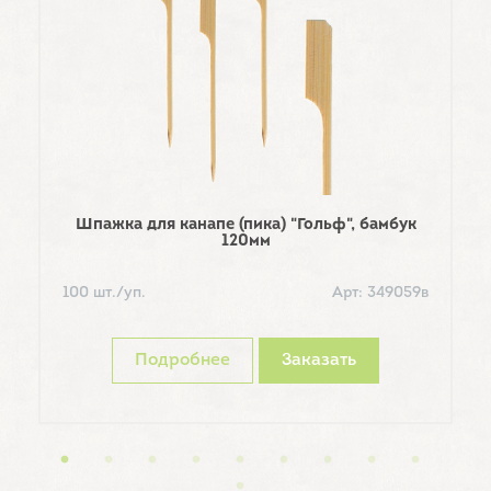
Шпажка для канапе (пика) "Гольф", бамбук
Тр
120мм
100 шт./уп.
Арт: 349059в
2
Подробнее
Заказать