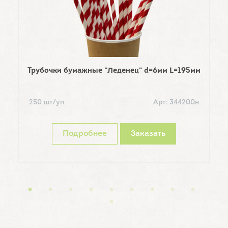
Трубочки бумажные "Леденец" d=6мм L=195мм
Шп
250 шт/уп
Арт: 344200н
1
Подробнее
Заказать