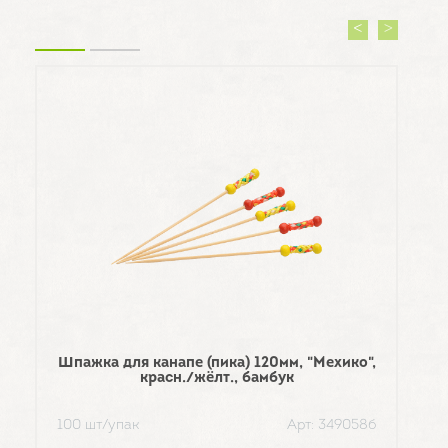
Шпажка для канапе (пика) 120мм, "Мехико",
Шп
красн./жёлт., бамбук
100 шт/упак
Арт: 349058б
100 