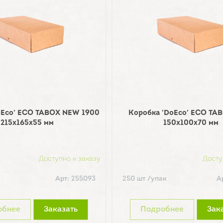
oEco' ECO TABOX NEW 1900
Коробка 'DoEco' ECO TA
215х165х55 мм
150х100х70 мм
Доступно к заказу
Досту
Арт: 255093
250 шт /упак
А
обнее
Заказать
Подробнее
Зак