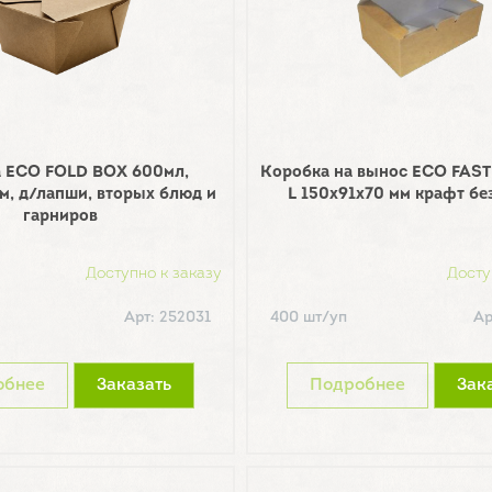
 ECO FOLD BOX 600мл,
Коробка на вынос ECO FAS
м, д/лапши, вторых блюд и
L 150х91х70 мм крафт бе
гарниров
Доступно к заказу
Досту
Арт: 252031
400 шт/уп
Ар
обнее
Заказать
Подробнее
Зак