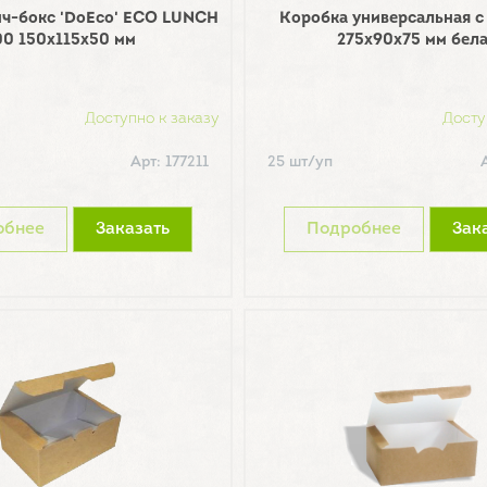
нч-бокс 'DoEco' ECO LUNCH
Коробка универсальная с
00 150х115х50 мм
275х90х75 мм бел
Доступно к заказу
Досту
Арт: 177211
25 шт/уп
обнее
Заказать
Подробнее
Зак