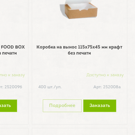
T FOOD BOX
Коробка на вынос 115х75х45 мм крафт
з печати
без печати
пно к заказу
Доступно к заказу
т: 252009б
400 шт./уп.
Арт: 252008а
азать
Подробнее
Заказать