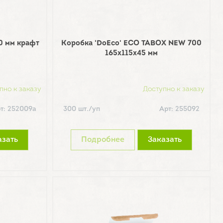
0 мм крафт
Коробка 'DoEco' ECO TABOX NEW 700
165х115х45 мм
пно к заказу
Доступно к заказу
т: 252009а
300 шт./уп
Арт: 255092
азать
Подробнее
Заказать