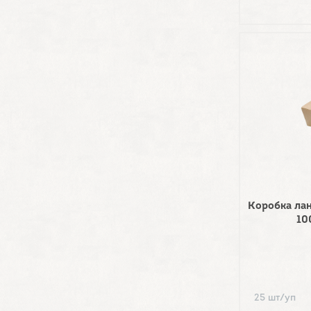
Коробка ла
10
25 шт/уп