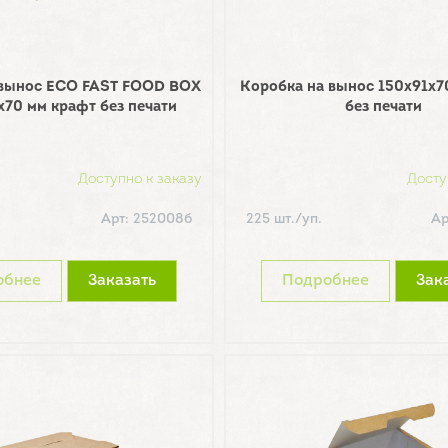
 вынос ECO FAST FOOD BOX
Коробка на вынос 150х91х7
х70 мм крафт без печати
без печати
Доступно к заказу
Досту
Арт: 252008б
225 шт./уп.
Ар
обнее
Заказать
Подробнее
Зак