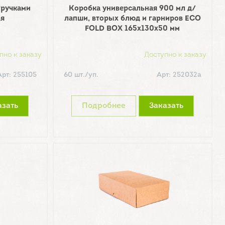
 ручками
Коробка универсальная 900 мл д/
ая
лапши, вторых блюд и гарниров ECO
FOLD BOX 165х130х50 мм
пно к заказу
Доступно к заказу
Арт: 255105
60 шт./уп.
Арт: 252032а
азать
Подробнее
Заказать