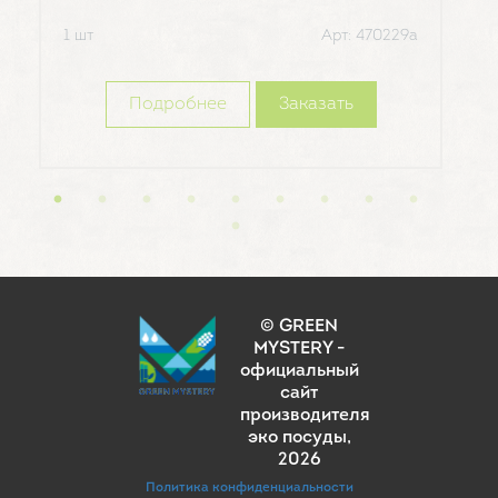
1 шт
Арт: 470229а
1 шт
Подробнее
Заказать
© GREEN
MYSTERY -
официальный
сайт
производителя
эко посуды
,
2026
Политика конфиденциальности