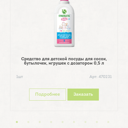
Средство для детской посуды для сосок,
бутылочек, игрушек с дозатором 0,5 л
1шт
Арт: 470231
1
Подробнее
Заказать