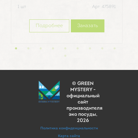
1 шт
Арт: 475891
1 шт
Подробнее
Заказать
© GREEN
MYSTERY -
официальный
сайт
производителя
эко посуды
,
2026
Политика конфиденциальности
Карта сайта