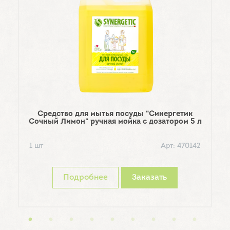
Средство для мытья посуды "Синергетик
Сочный Лимон" ручная мойка с дозатором 5 л
С
1 шт
Арт: 470142
1
Подробнее
Заказать