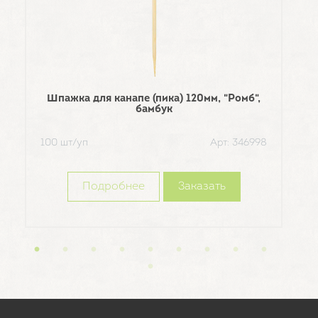
Шпажка для канапе (пика) 120мм, "Ромб",
Тр
бамбук
100 шт/уп
Арт: 346998
в уп
Подробнее
Заказать