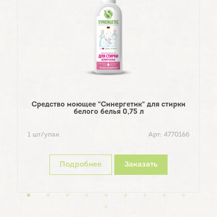
Средство моющее "Синергетик" для стирки
белого белья 0,75 л
1
1 шт/упак
Арт: 477016б
Подробнее
Заказать