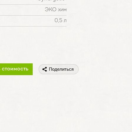
ЭКО хим
0,5 л
ь стоимость
Поделиться