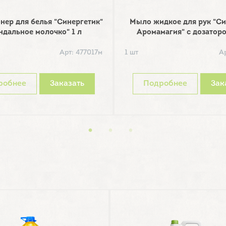
нер для белья "Синергетик"
Мыло жидкое для рук "Си
ндальное молочко" 1 л
Аромамагия" с дозаторо
Арт: 477017м
1 шт
А
робнее
Заказать
Подробнее
Зак