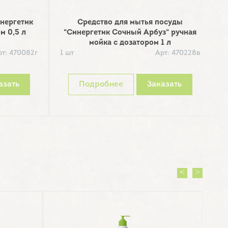
нергетик
Средство для мытья посуды
С
м 0,5 л
"Синергетик Сочный Арбуз" ручная
по
мойка с дозатором 1 л
рт: 470082г
1 шт
Арт: 470228в
1
азать
Подробнее
Заказать