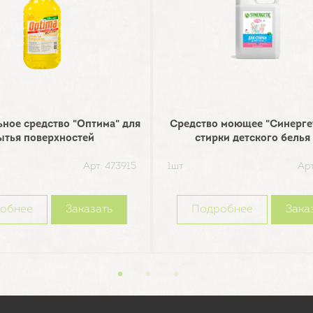
ное средство "Оптима" для
Средство моющее "Синерге
ытья поверхностей
стирки детского белья 
Арт: 473915
1шт
Арт
обнее
Заказать
Подробнее
Зака