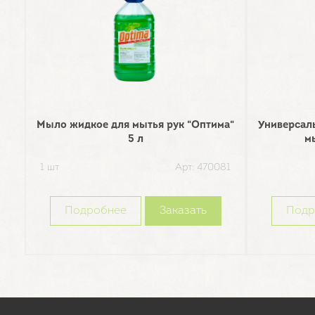
Мыло жидкое для мытья рук "Оптима"
Универсаль
5 л
м
1 шт
Арт: 470081
Подробнее
Заказать
Подр