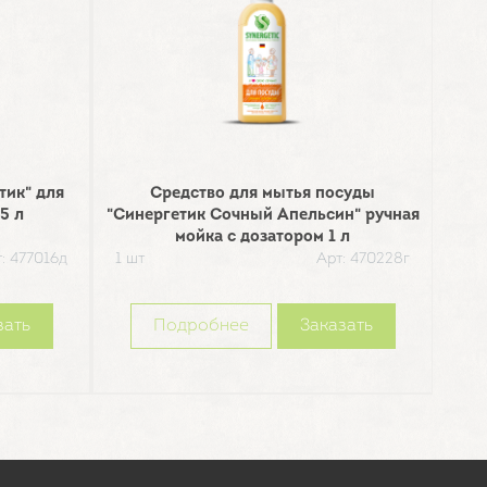
тик" для
Средство для мытья посуды
Мы
5 л
"Синергетик Сочный Апельсин" ручная
мойка с дозатором 1 л
: 477016д
1 шт
Арт: 470228г
1 шт
зать
Подробнее
Заказать