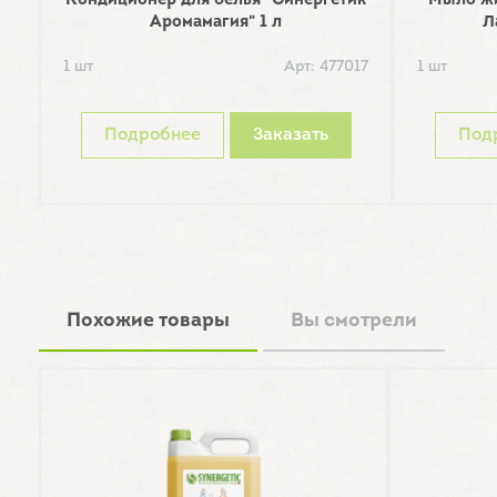
Кондиционер для белья "Синергетик
Мыло жи
Аромамагия" 1 л
Л
1 шт
Арт: 477017
1 шт
Подробнее
Заказать
Под
Похожие товары
Вы смотрели