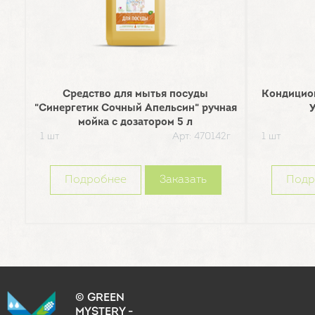
Средство для мытья посуды
Кондицион
"Синергетик Сочный Апельсин" ручная
У
мойка с дозатором 5 л
1 шт
Арт: 470142г
1 шт
Подробнее
Заказать
Подр
© GREEN
MYSTERY -