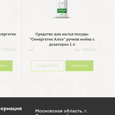
нергетик
Средство для мытья посуды
"Синергетик Алоэ" ручная мойка с
"С
дозатором 1 л
: 477017д
1 шт
Арт: 470228а
1 шт
зать
Подробнее
Заказать
ормация
Московская область, г.