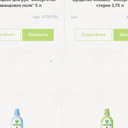
дкое для рук "Синергетик
Средство моющее "Синерг
авандовое поле" 5 л
стирки 2,75 л
Арт: 470079л
1шт
робнее
Заказать
Подробнее
Зак