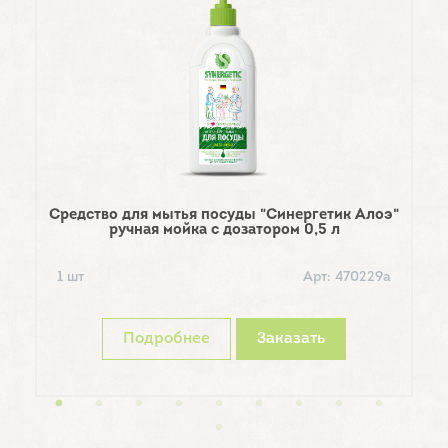
Ср
Средство для мытья посуды "Синергетик Алоэ"
ручная мойка с дозатором 0,5 л
1
1 шт
Арт: 470229а
Подробнее
Заказать