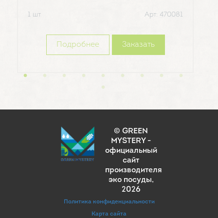
1 шт
1 шт
Арт: 470081
Подробнее
Заказать
© GREEN
MYSTERY -
официальный
сайт
производителя
эко посуды
,
2026
Политика конфиденциальности
Карта сайта