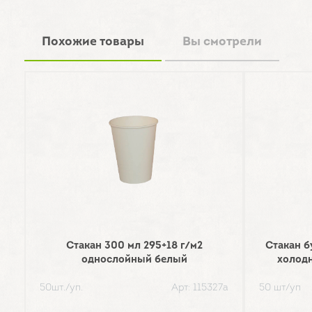
Похожие товары
Вы смотрели
Стакан 300 мл 295+18 г/м2
Стакан б
однослойный белый
холодн
50шт./уп.
Арт: 115327а
50 шт/уп