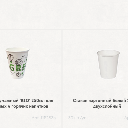
умажный 'BIO' 250мл для
Стакан картонный белый 
ых и горячих напитков
двухслойный
Арт: 115283э
30 шт./уп.
А