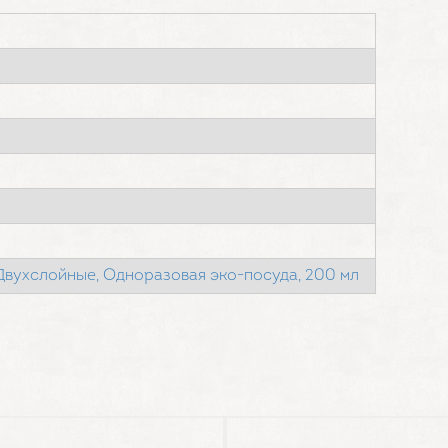
Двухслойные,
Одноразовая эко-посуда,
200 мл