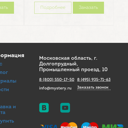
зать
Подробнее
Заказать
ормация
Московская область, г.
с
Долгопрудный,
Промышленный проезд, 10
лог
8 (800) 550-17-50
8 (495) 935-71-63
ериалы
Заказать звонок
info@mystery.ru
ости
г
авка и
та
купить