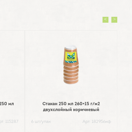
250 мл
Стакан 250 мл 260+15 г/м2
Ста
двухслойный коричневый
рт: 115287
6 шт/упак
Арт: 182956кф
50 