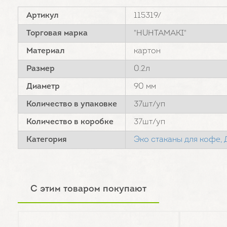
Артикул
115319/
Торговая марка
"HUHTAMAKI"
Материал
картон
Размер
0.2л
Диаметр
90 мм
Количество в упаковке
37шт/уп
Количество в коробке
37шт/уп
Категория
Эко стаканы для кофе,
С этим товаром покупают