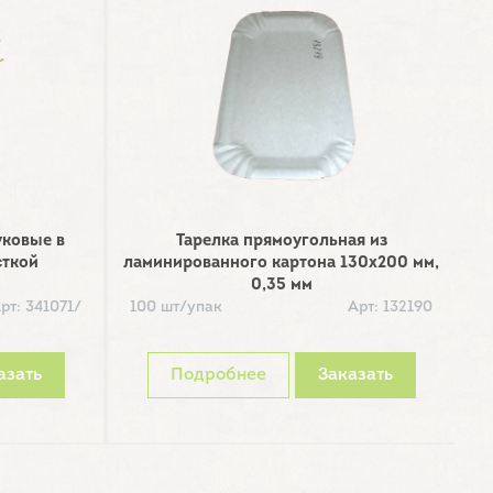
уковые в
Тарелка прямоугольная из
Т
сткой
ламинированного картона 130х200 мм,
0,35 мм
рт: 341071/
100 шт/упак
Арт: 132190
2
азать
Подробнее
Заказать