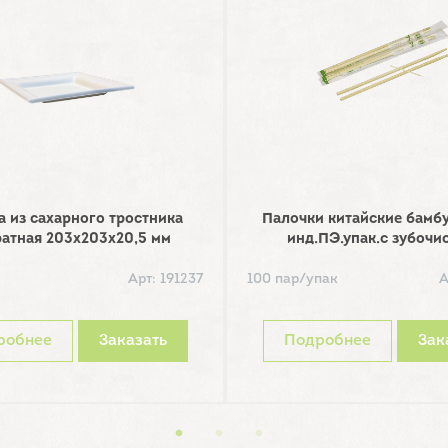
а из сахарного тростника
Палочки китайские бамб
ратная 203х203х20,5 мм
инд.ПЭ.упак.с зубочи
Арт: 191237
100 пар/упак
А
робнее
Заказать
Подробнее
Зак