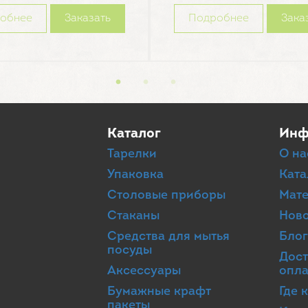
обнее
Заказать
Подробнее
Зака
Каталог
Инф
Тарелки
О на
Упаковка
Ката
Столовые приборы
Мат
Стаканы
Нов
Средства для мытья
Бло
посуды
Дост
Аксессуары
опла
Бумажные крафт
Где 
пакеты