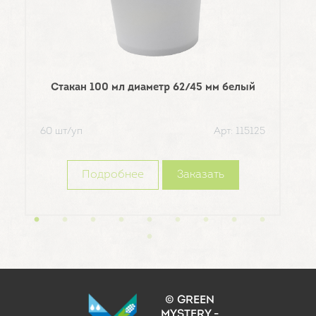
Стакан 100 мл диаметр 62/45 мм белый
60 шт/уп
Арт: 115125
80ш
Подробнее
Заказать
© GREEN
MYSTERY -