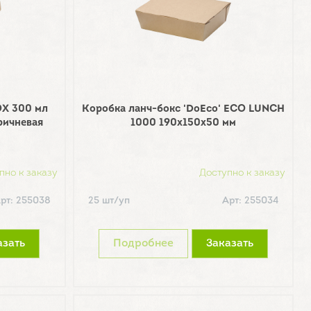
OX 300 мл
Коробка ланч-бокс 'DoEco' ECO LUNCH
ричневая
1000 190х150х50 мм
пно к заказу
Доступно к заказу
рт: 255038
25 шт/уп
Арт: 255034
азать
Подробнее
Заказать