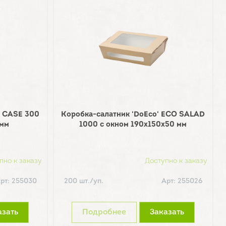
O CASE 300
Коробка-салатник 'DoEco' ECO SALAD
 мм
1000 с окном 190х150х50 мм
пно к заказу
Доступно к заказу
рт: 255030
200 шт./уп.
Арт: 255026
азать
Подробнее
Заказать