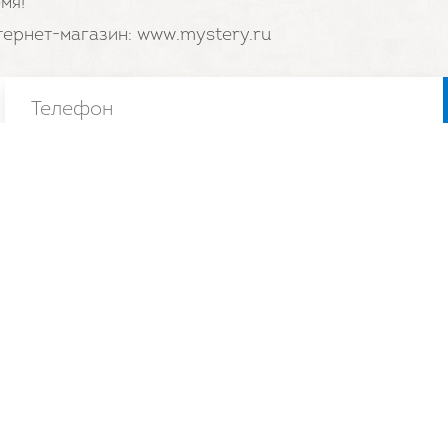
мя!
тернет-магазин: www.mystery.ru
Каталог
Инф
Тарелки
О на
Упаковка
Ката
Столовые приборы
Мат
Стаканы
Нов