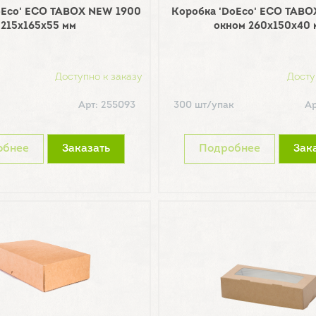
oEco' ECO TABOX NEW 1900
Коробка 'DoEco' ECO TABOX
215х165х55 мм
окном 260х150х40 
Доступно к заказу
Досту
Арт: 255093
300 шт/упак
Ар
обнее
Заказать
Подробнее
Зак