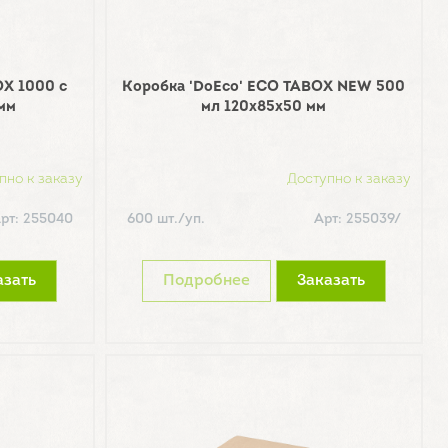
OX 1000 с
Коробка 'DoEco' ECO TABOX NEW 500
мм
мл 120х85х50 мм
пно к заказу
Доступно к заказу
рт: 255040
600 шт./уп.
Арт: 255039/
азать
Подробнее
Заказать