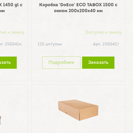
 1450 gl с
Коробка 'DoEco' ECO TABOX 1500 с
мм
окном 200х200х40 мм
пно к заказу
Доступно к заказу
т: 255042к
125 шт/упак
Арт: 255042/
азать
Подробнее
Заказать