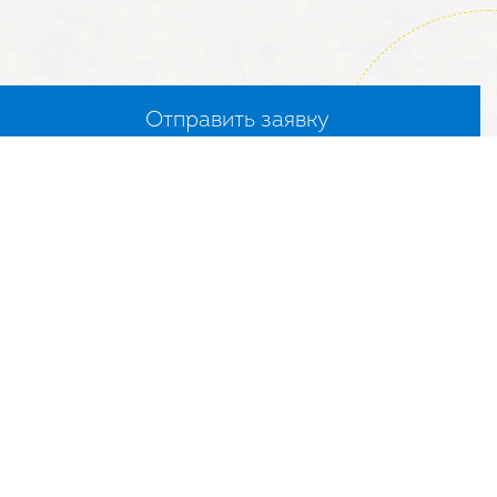
Согласен с
политикой конфиденциальности
ормация
Московская область, г.
с
Долгопрудный,
Промышленный проезд, 10
лог
8 (800) 550-17-50
8 (495) 935-71-63
ериалы
Заказать звонок
info@mystery.ru
ости