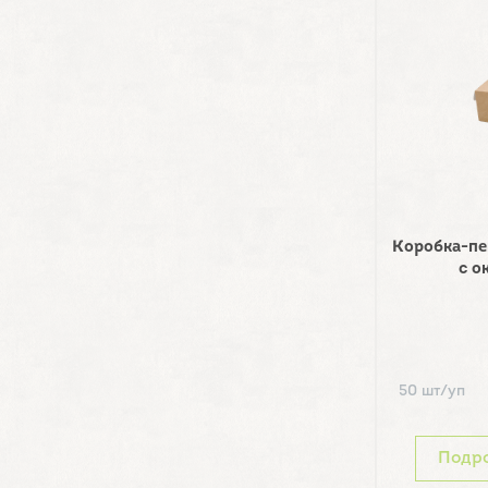
Коробка-пе
с о
50 шт/уп
Подр