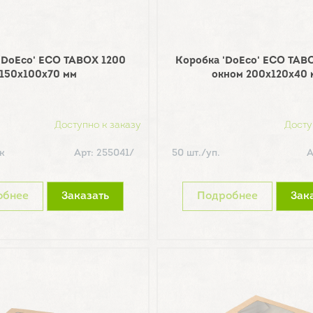
'DoEco' ECO TABOX 1200
Коробка 'DoEco' ECO TAB
150х100х70 мм
окном 200х120х40 
Доступно к заказу
Досту
к
Арт: 255041/
50 шт./уп.
А
обнее
Заказать
Подробнее
Зак