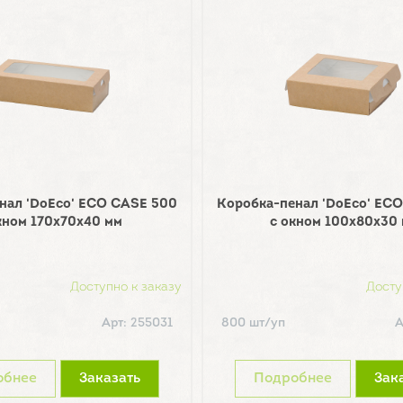
нал 'DoEco' ECO CASE 500
Коробка-пенал 'DoEco' EC
кном 170х70х40 мм
с окном 100х80х30
Доступно к заказу
Досту
Арт: 255031
800 шт/уп
А
обнее
Заказать
Подробнее
Зак