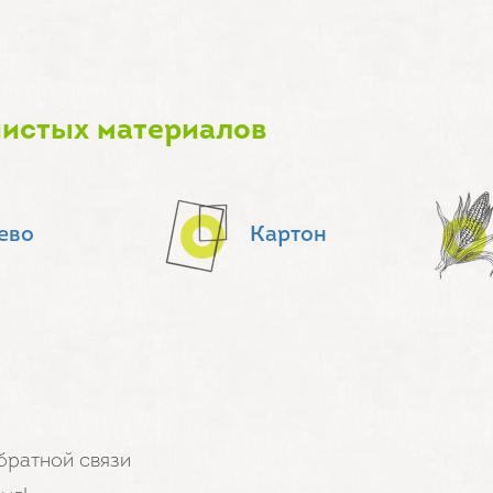
чистых материалов
ево
Картон
братной связи