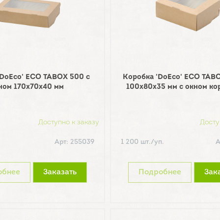
'DoEco' ECO TABOX 500 с
Коробка 'DoEco' ECO TAB
ном 170х70х40 мм
100х80х35 мм с окном ко
Доступно к заказу
Досту
Арт: 255039
1 200 шт./уп.
А
обнее
Заказать
Подробнее
Зак