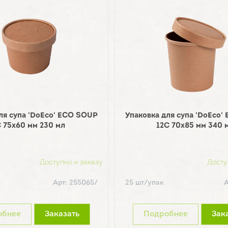
ля супа 'DoEco' ECO SOUP
Упаковка для супа 'DoEco
 75х60 мм 230 мл
12С 70х85 мм 340 
Доступно к заказу
Досту
Арт: 255065/
25 шт/упак
А
обнее
Заказать
Подробнее
Зак