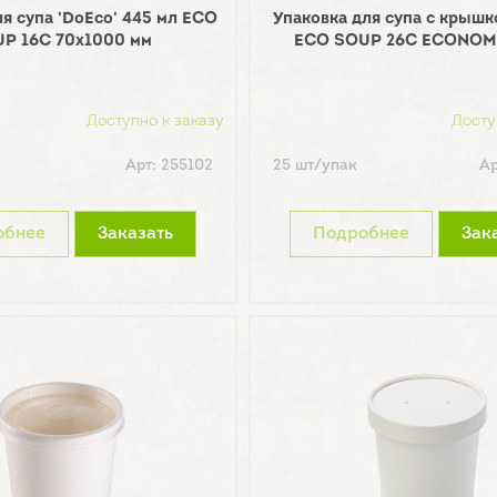
я супа 'DoEco' 445 мл ECO
Упаковка для супа с крышк
P 16С 70х1000 мм
ECO SOUP 26C ECONOM 
Доступно к заказу
Досту
Арт: 255102
25 шт/упак
Ар
обнее
Заказать
Подробнее
Зак