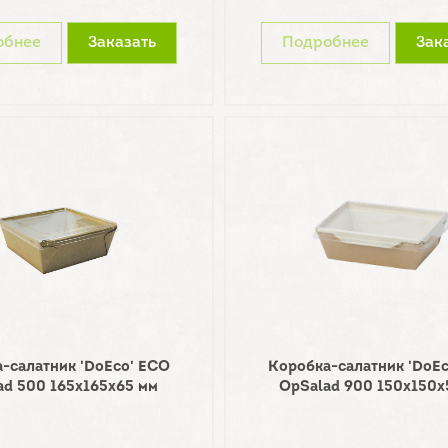
обнее
Заказать
Подробнее
Зак
-салатник 'DoEco' ECO
Коробка-салатник 'DoE
ad 500 165х165х65 мм
OpSalad 900 150х150х