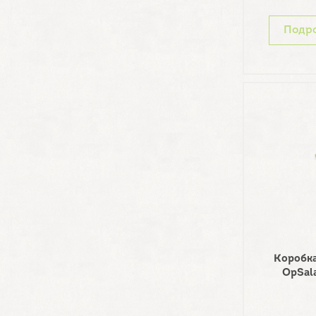
Подр
Коробка
OpSal