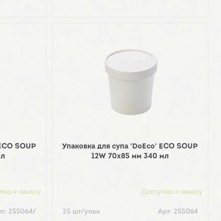
' ECO SOUP
Упаковка для супа 'DoEco' ECO SOUP
мл
12W 70х85 мм 340 мл
пно к заказу
Доступно к заказу
т: 255064/
25 шт/упак
Арт: 255064