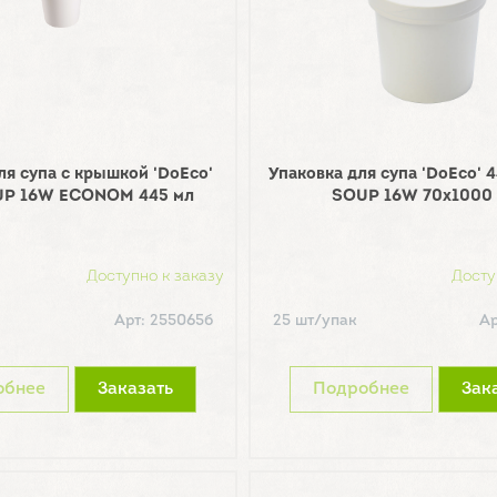
ля супа с крышкой 'DoEco'
Упаковка для супа 'DoEco' 
P 16W ECONOM 445 мл
SOUP 16W 70х1000
Доступно к заказу
Досту
Арт: 255065б
25 шт/упак
Ар
обнее
Заказать
Подробнее
Зак