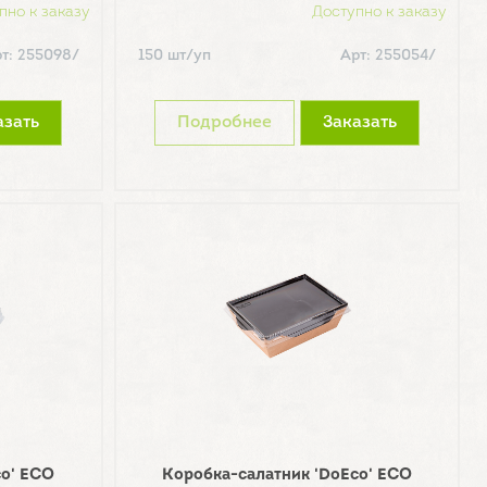
пно к заказу
Доступно к заказу
т: 255098/
150 шт/уп
Арт: 255054/
азать
Подробнее
Заказать
co' ECO
Коробка-салатник 'DoEco' ECO