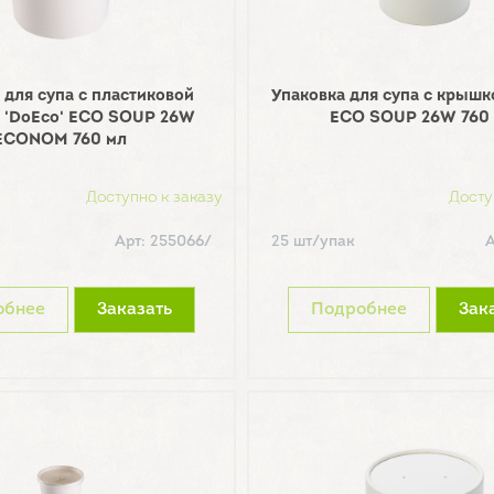
 для супа с пластиковой
Упаковка для супа с крышк
 'DoEco' ECO SOUP 26W
ECO SOUP 26W 760
ECONOM 760 мл
Доступно к заказу
Досту
Арт: 255066/
25 шт/упак
А
обнее
Заказать
Подробнее
Зак