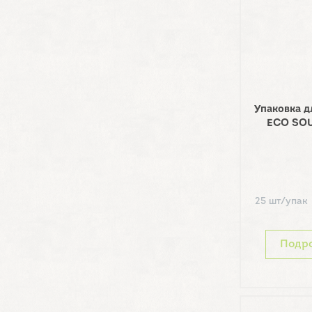
Упаковка д
ECO SOU
25 шт/упак
Подр