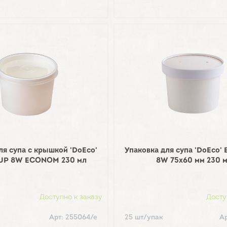
ля супа с крышкой 'DoEco'
Упаковка для супа 'DoEco
UP 8W ECONOM 230 мл
8W 75х60 мм 230 
Доступно к заказу
Досту
Арт: 255064/е
25 шт/упак
Ар