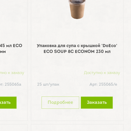
445 мл ECO
Упаковка для супа с крышкой 'DoEco'
 мм
ECO SOUP 8C ECONOM 230 мл
пно к заказу
Доступно к заказу
т: 255065а
25 шт/упак
Арт: 255065/е
азать
Подробнее
Заказать