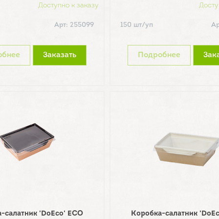
Доступно к заказу
Досту
к
Арт: 255099
150 шт/уп
Ар
обнее
Заказать
Подробнее
Зак
-салатник 'DoEco' ECO
Коробка-салатник 'DoE