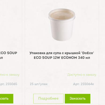
' ECO SOUP
Упаковка для супа с крышкой 'DoEco'
мл
ECO SOUP 12W ECONOM 340 мл
пно к заказу
Доступно к заказу
рт: 255065
25 шт/упак
Арт: 255064е
азать
Подробнее
Заказать