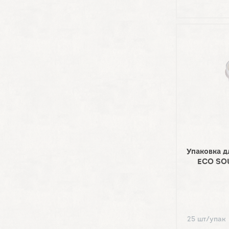
Упаковка д
ECO SO
25 шт/упак