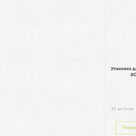
Упаковка д
8C
25 шт/упак
Подр