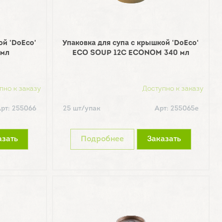
ой 'DoEco'
Упаковка для супа с крышкой 'DoEco'
 мл
ECO SOUP 12С ECONOM 340 мл
пно к заказу
Доступно к заказу
рт: 255066
25 шт/упак
Арт: 255065е
азать
Подробнее
Заказать