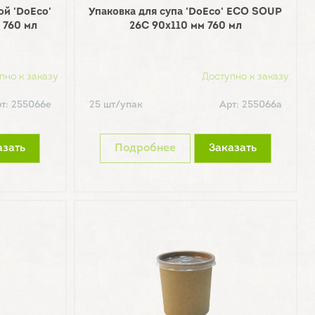
ой 'DoEco'
Упаковка для супа 'DoEco' ECO SOUP
760 мл
26C 90х110 мм 760 мл
пно к заказу
Доступно к заказу
т: 255066е
25 шт/упак
Арт: 255066а
азать
Подробнее
Заказать